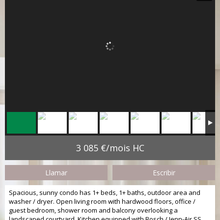
3 085 €/mois HC
Llamar
Escribir
Spacious, sunny condo has 1+ beds, 1+ baths, outdoor area and
washer / dryer.
Open living room with hardwood floors, office /
guest bedroom, shower room and balcony overlooking a
landscaped courtyard.
Kitchen equipped with Bosch / Jenn-Air SS