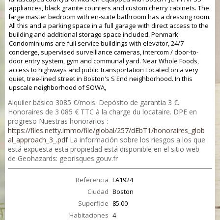
appliances, black granite counters and custom cherry cabinets.
The
large master bedroom with en-suite bathroom has a dressing room.
All this and a parking space in a full garage with direct access to the
building and additional storage space included.
Penmark
Condominiums are full service buildings with elevator, 24/7
concierge, supervised surveillance cameras, intercom / door-to-
door entry system, gym and communal yard.
Near Whole Foods,
access to highways and public transportation Located on a very
quiet, tree-lined street in Boston's S End neighborhood.
In this
upscale neighborhood of SOWA,
Alquiler básico 3085 €/mois. Depósito de garantía 3 €.
Honoraires de 3 085 € TTC à la charge du locataire. DPE en
progreso Nuestras honorarios :
https://files.netty.immo/file/global/257/dEbT1/honoraires_glob
al_approach_3_.pdf
La información sobre los riesgos a los que
está expuesta esta propiedad está disponible en el sitio web
de Geohazards: georisques.gouv.fr
Referencia
LA1924
Ciudad
Boston
Superficie
85.00
Habitaciones
4