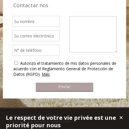
Contactar nos
Autorizo el tratamiento de mis datos personales de
acuerdo con el Reglamento General de Protección de
Datos (RGPD).
Más
Le respect de votre vie privée est une
Compra apartamento/piso Paris
✕
Arrendamiento apartamento/piso Paris
priorité pour nous
Compra casa/chalet Paris