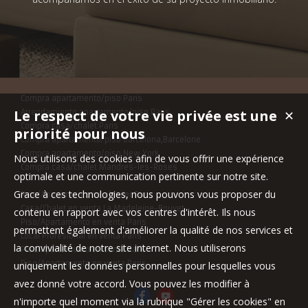
Compra apartamento/piso Paris
Le respect de votre vie privée est une
Arrendamiento apartamento/piso Paris
✕
Compra casa/chalet Paris
priorité pour nous
Compra apartamento/piso Barcelona,Barcelone
Compra apartamento/piso New York
Nous utilisons des cookies afin de vous offrir une expérience
Compra casa/chalet Mandres-les-Roses
optimale et une communication pertinente sur notre site.
Grace à ces technologies, nous pouvons vous proposer du
Piso/Apartamento se alquiler Paris
Casa/Chalet en venta La Madeleine-Bouvet
contenu en rapport avec vos centres d'intérêt. Ils nous
Piso/Apartamento en venta Paris
permettent également d'améliorer la qualité de nos services et
Local Profesional en venta Paris
la convivialité de notre site internet. Nous utiliserons
Piso/Apartamento en venta Paris
Piso/Apartamento en venta Paris
uniquement les données personnelles pour lesquelles vous
avez donné votre accord. Vous pouvez les modifier à
n'importe quel moment via la rubrique "Gérer les cookies" en