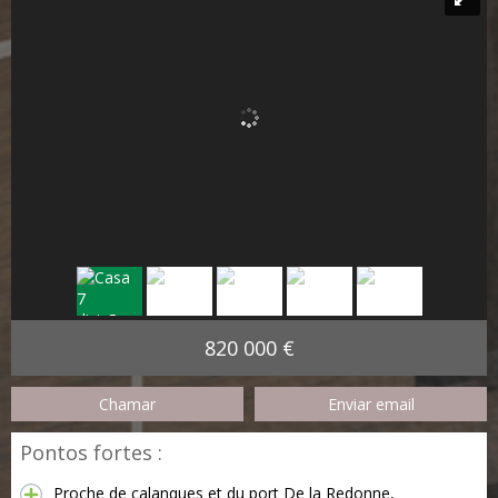
820 000 €
Chamar
Enviar email
Pontos fortes :
Proche de calanques et du port De la Redonne,