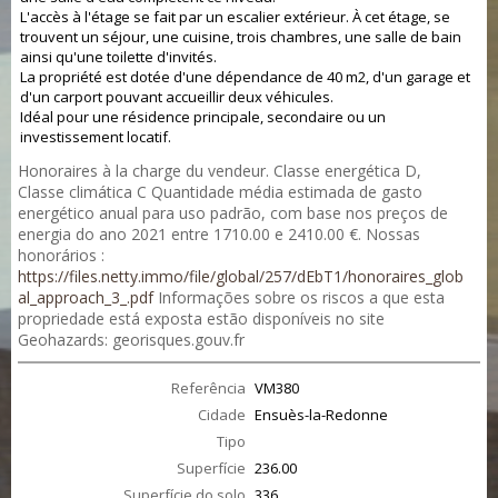
L'accès à l'étage se fait par un escalier extérieur. À cet étage, se
trouvent un séjour, une cuisine, trois chambres, une salle de bain
ainsi qu'une toilette d'invités.
La propriété est dotée d'une dépendance de 40 m2, d'un garage et
d'un carport pouvant accueillir deux véhicules.
Idéal pour une résidence principale, secondaire ou un
investissement locatif.
Honoraires à la charge du vendeur. Classe energética D,
Classe climática C Quantidade média estimada de gasto
energético anual para uso padrão, com base nos preços de
energia do ano 2021 entre 1710.00 e 2410.00 €. Nossas
honorários :
https://files.netty.immo/file/global/257/dEbT1/honoraires_glob
al_approach_3_.pdf
Informações sobre os riscos a que esta
propriedade está exposta estão disponíveis no site
Geohazards: georisques.gouv.fr
Referência
VM380
Cidade
Ensuès-la-Redonne
Tipo
Superfície
236.00
Superfície do solo
336