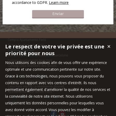
accordance to GDPR.
Learn more
Compra Apartamento Paris
Le respect de votre vie privée est une
Alugar Apartamento Paris
✕
Compra casa Paris
priorité pour nous
Compra Apartamento Barcelona,Barcelone
Compra Apartamento New York
Nous utilisons des cookies afin de vous offrir une expérience
Compra casa Mandres-les-Roses
optimale et une communication pertinente sur notre site.
Grace à ces technologies, nous pouvons vous proposer du
Apartamento Para vender Paris
Apartamento Para alugar Paris
contenu en rapport avec vos centres d'intérêt. Ils nous
Casa Para vender La Madeleine-Bouvet
permettent également d'améliorer la qualité de nos services et
Apartamento Para vender Paris
la convivialité de notre site internet. Nous utiliserons
Local profissional Para vender Paris
Apartamento Para vender Paris
uniquement les données personnelles pour lesquelles vous
avez donné votre accord. Vous pouvez les modifier à