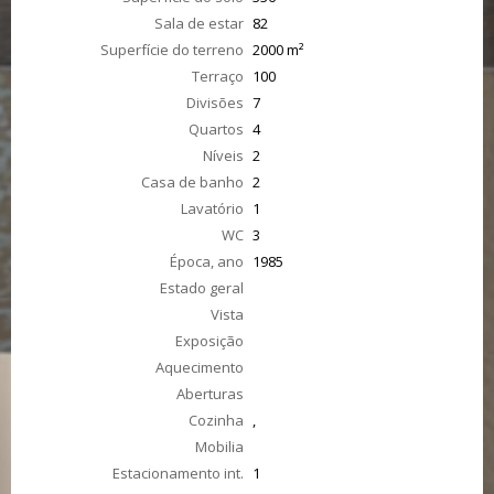
Sala de estar
82
Superfície do terreno
2000 m²
Terraço
100
Divisões
7
Quartos
4
Níveis
2
Casa de banho
2
Lavatório
1
WC
3
Época, ano
1985
Estado geral
Vista
Exposição
Aquecimento
Aberturas
Cozinha
,
Mobilia
Estacionamento int.
1