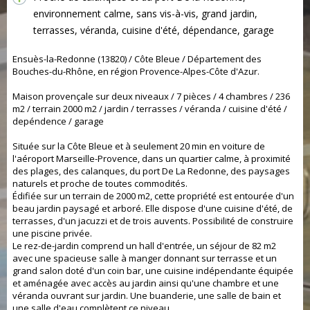
environnement calme, sans vis-à-vis, grand jardin,
terrasses, véranda, cuisine d'été, dépendance, garage
Ensuès-la-Redonne (13820) / Côte Bleue / Département des
Bouches-du-Rhône, en région Provence-Alpes-Côte d'Azur.
Maison provençale sur deux niveaux / 7 pièces / 4 chambres / 236
m2 / terrain 2000 m2 / jardin / terrasses / véranda / cuisine d'été /
depéndence / garage
Située sur la Côte Bleue et à seulement 20 min en voiture de
l'aéroport Marseille-Provence, dans un quartier calme, à proximité
des plages, des calanques, du port De La Redonne, des paysages
naturels et proche de toutes commodités.
Édifiée sur un terrain de 2000 m2, cette propriété est entourée d'un
beau jardin paysagé et arboré. Elle dispose d'une cuisine d'été, de
terrasses, d'un jacuzzi et de trois auvents. Possibilité de construire
une piscine privée.
Le rez-de-jardin comprend un hall d'entrée, un séjour de 82 m2
avec une spacieuse salle à manger donnant sur terrasse et un
grand salon doté d'un coin bar, une cuisine indépendante équipée
et aménagée avec accès au jardin ainsi qu'une chambre et une
véranda ouvrant sur jardin. Une buanderie, une salle de bain et
une salle d'eau complètent ce niveau.