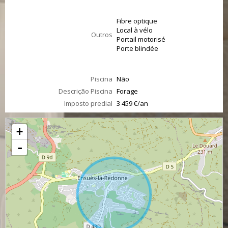
Fibre optique
Local à vélo
Outros
Portail motorisé
Porte blindée
Piscina
Não
Descrição Piscina
Forage
Imposto predial
3 459 €/an
+
-