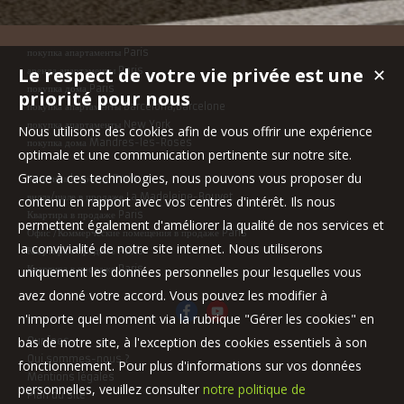
покупка апартаменты Paris
Le respect de votre vie privée est une
аренда апартаменты Paris
✕
покупка дома Paris
priorité pour nous
покупка апартаменты Barcelona,Barcelone
покупка апартаменты New York
Nous utilisons des cookies afin de vous offrir une expérience
покупка дома Mandres-les-Roses
optimale et une communication pertinente sur notre site.
Grace à ces technologies, nous pouvons vous proposer du
Квартира b аренду Paris
вилла/шале в продаже La Madeleine-Bouvet
contenu en rapport avec vos centres d'intérêt. Ils nous
Квартира в продаже Paris
permettent également d'améliorer la qualité de nos services et
Офис /Коммерческие помещения в продаже Paris
la convivialité de notre site internet. Nous utiliserons
Квартира в продаже Paris
Квартира в продаже Paris
uniquement les données personnelles pour lesquelles vous
avez donné votre accord. Vous pouvez les modifier à
n'importe quel moment via la rubrique "Gérer les cookies" en
bas de notre site, à l'exception des cookies essentiels à son
Our fees
Qui sommes-nous ?
fonctionnement. Pour plus d'informations sur vos données
Mentions légales
personnelles, veuillez consulter
notre politique de
Plan du site