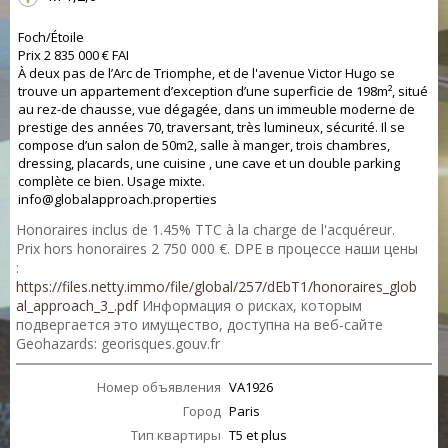
Foch/Étoile
Prix 2 835 000 € FAI
À deux pas de l’Arc de Triomphe, et de l'avenue Victor Hugo se
trouve un appartement d’exception d’une superficie de 198m², situé
au rez-de chausse, vue dégagée, dans un immeuble moderne de
prestige des années 70, traversant, très lumineux, sécurité. Il se
compose d’un salon de 50m2, salle à manger, trois chambres,
dressing, placards, une cuisine , une cave et un double parking
complète ce bien. Usage mixte.
info@globalapproach.properties
Honoraires inclus de 1.45% TTC à la charge de l'acquéreur.
Prix hors honoraires 2 750 000 €. DPE в процессе наши цены
:
https://files.netty.immo/file/global/257/dEbT1/honoraires_glob
al_approach_3_.pdf
Информация о рисках, которым
подвергается это имущество, доступна на веб-сайте
Geohazards: georisques.gouv.fr
Номер объявления
VA1926
Город
Paris
Тип квартиры
T5 et plus