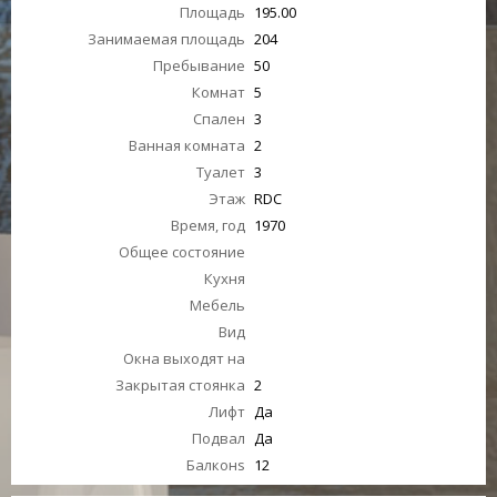
Площадь
195.00
Занимаемая площадь
204
Пребывание
50
Комнат
5
Спален
3
Ванная комната
2
Туалет
3
Этаж
RDC
Время, год
1970
Общее состояние
Кухня
Мебель
Вид
Окна выходят на
Закрытая стоянка
2
Лифт
Да
Подвал
Да
Балконs
12