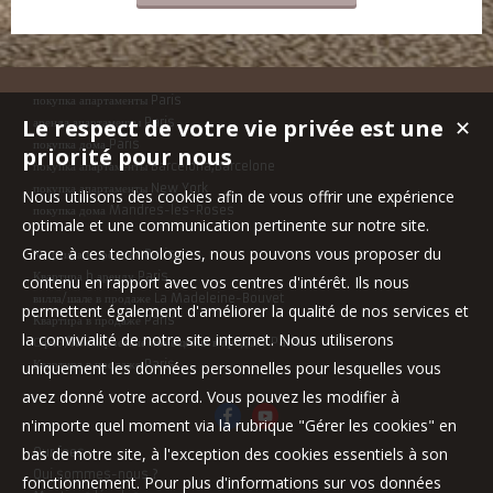
покупка апартаменты Paris
Le respect de votre vie privée est une
аренда апартаменты Paris
✕
покупка дома Paris
priorité pour nous
покупка апартаменты Barcelona,Barcelone
покупка апартаменты New York
Nous utilisons des cookies afin de vous offrir une expérience
покупка дома Mandres-les-Roses
optimale et une communication pertinente sur notre site.
Grace à ces technologies, nous pouvons vous proposer du
Квартира в продаже Paris
Квартира b аренду Paris
contenu en rapport avec vos centres d'intérêt. Ils nous
вилла/шале в продаже La Madeleine-Bouvet
permettent également d'améliorer la qualité de nos services et
Квартира в продаже Paris
la convivialité de notre site internet. Nous utiliserons
Офис /Коммерческие помещения в продаже Paris
Квартира в продаже Paris
uniquement les données personnelles pour lesquelles vous
avez donné votre accord. Vous pouvez les modifier à
n'importe quel moment via la rubrique "Gérer les cookies" en
bas de notre site, à l'exception des cookies essentiels à son
Our fees
Qui sommes-nous ?
fonctionnement. Pour plus d'informations sur vos données