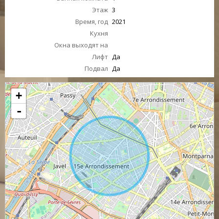
Этаж
3
Время, год
2021
Кухня
Окна выходят на
Лифт
Да
Подвал
Да
+
-