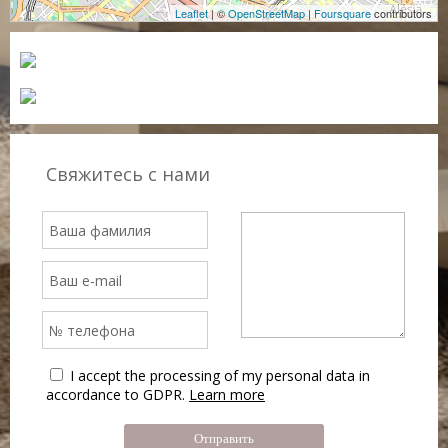
Leaflet
| ©
OpenStreetMap
|
Foursquare
contributors
Свяжитесь с нами
I accept the processing of my personal data in
accordance to GDPR.
Learn more