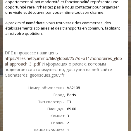
appartement alliant modernité et fonctionnalité représente une
opportunité rare. N'hésitez pas à nous contacter pour organiser
une visite et découvrir par vous-même tout son charme.
À proximité immédiate, vous trouverez des commerces, des
établissements scolaires et des transports en commun, facilitant
ainsi votre quotidien.
DPE в процессе наши цены :
https://files.netty.immo/file/global/257/dEbT1/honoraires_glob
al_approach_3_.pdf
Информация о рисках, которым
подвергается это имущество, доступна на веб-сайте
Geohazards: georisques.gouv.fr
Номер объявления
VA2108
Город
Paris
Тип квартиры
T3
Площадь
69.00
Комнат
3
Спален
2
Ванная комната
1