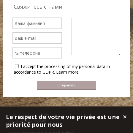
Свяжитесь с нами
I accept the processing of my personal data in
accordance to GDPR.
Learn more
Le respect de votre vie privée est une
покупка апартаменты Paris
✕
аренда апартаменты Paris
priorité pour nous
покупка дома Paris
покупка апартаменты Barcelona,Barcelone