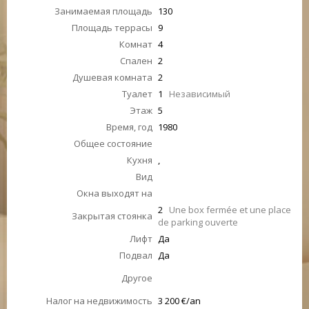
Занимаемая площадь
130
Площадь террасы
9
Комнат
4
Спален
2
Душевая комната
2
Туалет
1
Независимый
Этаж
5
Время, год
1980
Общее состояние
Кухня
,
Вид
Окна выходят на
2
Une box fermée et une place
Закрытая стоянка
de parking ouverte
Лифт
Да
Подвал
Да
Другое
Налог на недвижимость
3 200 €/an