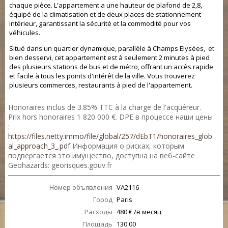
chaque pièce. L'appartement a une hauteur de plafond de 2,8,
équipé de la climatisation et de deux places de stationnement
intérieur, garantissant la sécurité et la commodité pour vos
véhicules.
Situé dans un quartier dynamique, parallèle à Champs Elysées, et
bien desservi, cet appartement est à seulement 2 minutes à pied
des plusieurs stations de bus et de métro, offrant un accès rapide
et facile à tous les points d'intérêt de la ville. Vous trouverez
plusieurs commerces, restaurants à pied de l'appartement.
Honoraires inclus de 3.85% TTC à la charge de l'acquéreur.
Prix hors honoraires 1 820 000 €. DPE в процессе наши цены
:
https://files.netty.immo/file/global/257/dEbT1/honoraires_glob
al_approach_3_.pdf
Информация о рисках, которым
подвергается это имущество, доступна на веб-сайте
Geohazards: georisques.gouv.fr
Номер объявления
VA2116
Город
Paris
Расходы
480 € /в месяц
Площадь
130.00