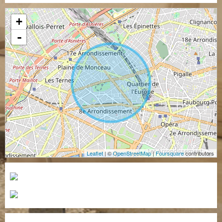
+
-
Leaflet
| ©
OpenStreetMap
|
Foursquare
contributors