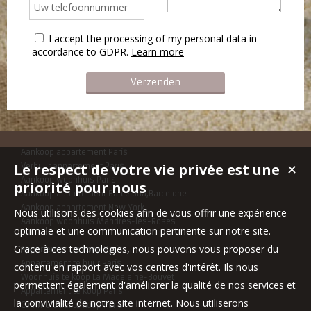
I accept the processing of my personal data in
accordance to GDPR.
Learn more
Aankoop appartement Paris
Le respect de votre vie privée est une
Verhuur appartement Paris
✕
Aankoop woonhuis Paris
priorité pour nous
Aankoop appartement Barcelona,Barcelone
Aankoop appartement New York
Nous utilisons des cookies afin de vous offrir une expérience
Aankoop woonhuis Mandres-les-Roses
optimale et une communication pertinente sur notre site.
Grace à ces technologies, nous pouvons vous proposer du
Appartement te koop Paris
Appartement te huur Paris
contenu en rapport avec vos centres d'intérêt. Ils nous
Woonhuis te koop La Madeleine-Bouvet
permettent également d'améliorer la qualité de nos services et
Appartement te koop Paris
la convivialité de notre site internet. Nous utiliserons
Commercieel te koop Paris