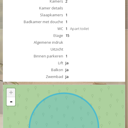
Kamers
2
Kamer details
Slaapkamers
1
Badkamer met douche
1
WC
1
Apart toilet
Etage
15
Algemene indruk
Uitzicht
Binnen parkeren
1
Lift
Ja
Balkon
Ja
Zwembad
Ja
+
-