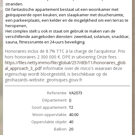
stranden.
Dit fantastische appartement bestaat uit een woonkamer met
geëquipeerde open keuken, een slaapkamer met doucheruimte,
een parkeerplaats, een kelder en de mogelijkheid om een terras te
heropenen,
Het complex stelt u ook in staat om gebruik te maken van de
verschillende aangeboden diensten: zwembad, solarium, snackbar,
sauna, fitnessruimte en 24-uurs beveiliging.
Honoraires inclus de 8.7% TTC à la charge de l'acquéreur. Prix
hors honoraires 2 300 000 €. DPE in uitvoering Onze fees :
https://files.netty.immo/file/global/257/dEbT1/honoraires_glob
al_approach_3_.pdf
Informatie over de risico's waaraan deze
eigenschap wordt blootgesteld, is beschikbaar op de
geohazards-website: georisques.gouv.fr
Referentie
VA2073
Département
()
Soort appartement
T2
Woon-oppervlakte
40.00
Oppervlakte objekt
40
Balkon
20