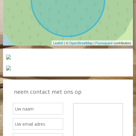
Leaflet
| ©
OpenStreetMap
|
Foursquare
contributors
neem contact met ons op