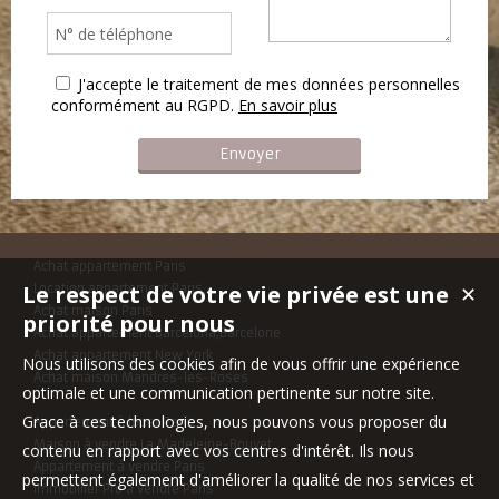
J'accepte le traitement de mes données personnelles
conformément au RGPD.
En savoir plus
Achat appartement Paris
Le respect de votre vie privée est une
Location appartement Paris
✕
Achat maison Paris
priorité pour nous
Achat appartement Barcelona,Barcelone
Achat appartement New York
Nous utilisons des cookies afin de vous offrir une expérience
Achat maison Mandres-les-Roses
optimale et une communication pertinente sur notre site.
Grace à ces technologies, nous pouvons vous proposer du
Appartement à louer Paris
Maison à vendre La Madeleine-Bouvet
contenu en rapport avec vos centres d'intérêt. Ils nous
Appartement à vendre Paris
permettent également d'améliorer la qualité de nos services et
Immobilier Pro à vendre Paris