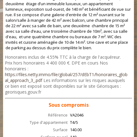
deuxième étage d’un immeuble luxueux, un appartement
lumineux, exposition sud-ouest, de 140 m² et bénéficiant de vue sur
rue. Il se compose d'une galerie d'entrée de 12 m² ouvrant sur le
salon/salle à manger de 42 m² avec balcon, une chambre principal
de 22 m² avec sa salle de bain, une deuxième chambre de 15 m²
avec sa salle d’eau, une troisième chambre de 10m², avec sa salle
d'eau, et une quatrième chambre ou bureaux de 7 m². WC des
invités et cuisine aménagée de 10 de 14 m². Une cave et une place
de parking au dessus du prix complète le bien.
Honoraires inclus de 4.55% TTC à la charge de l'acquéreur.
Prix hors honoraires 4 400 000 €. DPE en cours Nos
honoraires :
https://files.netty.immo/file/global/257/dEbT1/honoraires_glob
al_approach_3_.pdf
Les informations sur les risques auxquels
ce bien est exposé sont disponibles sur le site Géorisques :
georisques.gouv.fr
Sous compromis
Référence
VA2046
Type d'appartement
T4/5
Surface
140.00