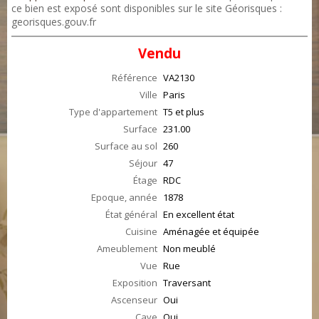
ce bien est exposé sont disponibles sur le site Géorisques :
georisques.gouv.fr
Vendu
Référence
VA2130
Ville
Paris
Type d'appartement
T5 et plus
Surface
231.00
Surface au sol
260
Séjour
47
Étage
RDC
Epoque, année
1878
État général
En excellent état
Cuisine
Aménagée et équipée
Ameublement
Non meublé
Vue
Rue
Exposition
Traversant
Ascenseur
Oui
Cave
Oui