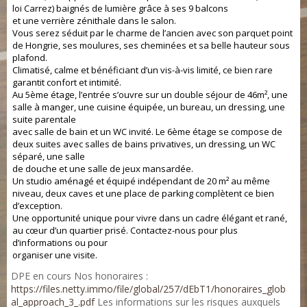
loi Carrez) baignés de lumière grâce à ses 9 balcons
et une verrière zénithale dans le salon.
Vous serez séduit par le charme de l’ancien avec son parquet point
de Hongrie, ses moulures, ses cheminées et sa belle hauteur sous
plafond.
Climatisé, calme et bénéficiant d’un vis-à-vis limité, ce bien rare
garantit confort et intimité.
Au 5ème étage, l’entrée s’ouvre sur un double séjour de 46m², une
salle à manger, une cuisine équipée, un bureau, un dressing, une
suite parentale
avec salle de bain et un WC invité. Le 6ème étage se compose de
deux suites avec salles de bains privatives, un dressing, un WC
séparé, une salle
de douche et une salle de jeux mansardée.
Un studio aménagé et équipé indépendant de 20 m² au même
niveau, deux caves et une place de parking complètent ce bien
d’exception.
Une opportunité unique pour vivre dans un cadre élégant et rané,
au cœur d’un quartier prisé. Contactez-nous pour plus
d’informations ou pour
organiser une visite.
DPE en cours Nos honoraires :
https://files.netty.immo/file/global/257/dEbT1/honoraires_glob
al_approach_3_.pdf
Les informations sur les risques auxquels