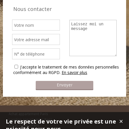
Nous contacter
J'accepte le traitement de mes données personnelles
conformément au RGPD.
En savoir plus
Achat appartement Paris
Le respect de votre vie privée est une
Location appartement Paris
✕
Achat maison Paris
priorité pour nous