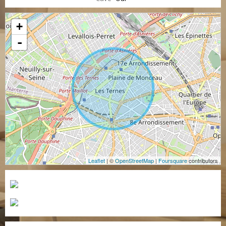
+
-
Leaflet
| ©
OpenStreetMap
|
Foursquare
contributors