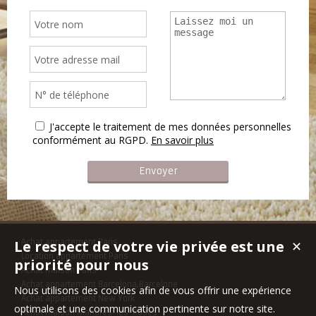
J'accepte le traitement de mes données personnelles
conformément au RGPD.
En savoir plus
Le respect de votre vie privée est une
Achat appartement Paris
✕
Location appartement Paris
priorité pour nous
Achat maison Paris
Achat appartement Barcelona,Barcelone
Nous utilisons des cookies afin de vous offrir une expérience
Achat appartement New York
optimale et une communication pertinente sur notre site.
Achat maison Mandres-les-Roses