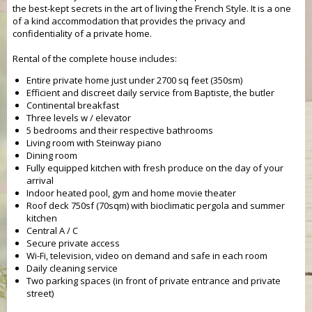
the best-kept secrets in the art of living the French Style. It is a one
of a kind accommodation that provides the privacy and
confidentiality of a private home.
Rental of the complete house includes:
Entire private home just under 2700 sq feet (350sm)
Efficient and discreet daily service from Baptiste, the butler
Continental breakfast
Three levels w / elevator
5 bedrooms and their respective bathrooms
Living room with Steinway piano
Dining room
Fully equipped kitchen with fresh produce on the day of your
arrival
Indoor heated pool, gym and home movie theater
Roof deck 750sf (70sqm) with bioclimatic pergola and summer
kitchen
Central A / C
Secure private access
Wi-Fi, television, video on demand and safe in each room
Daily cleaning service
Two parking spaces (in front of private entrance and private
street)