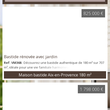
825 000 €
Bastide rénovée avec jardin
Ref. VM368
: Découvrez une bastide authentique de 180 m² sur 707
m², idéale pour une vie familiale harmonieuse. 8 pièces, 6
chambres, 2 salles d'eau, 2 WC, 2 terrasses, jardin piscinable.
Maison bastide Aix-en-Provence
180 m²
Toiture neuve, chauffage individuel, exposition sud. Proche de
plusieurs commodités. Contactez-nous pour une visite.
1 798 000 €