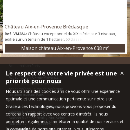
Château Aix-en-Provence Brédasque
Ref. VM284
: Château exceptionnel du XIX siècle, sur 3 niveaux,
édifié sur un terrain de 1 hectare 560 classé, calme et arboré, à
30mn d'Aix en provence Ce Château d'une vingtaine de pièces sur 3
Maison château Aix-en-Provence
638 m²
niveaux comprenant un RDC, 2 étages, 2 garages, une chapelle et
des annexes dépendantes et indépendantes au sein de 2 jardins à
l'Italienne entourés de houx, platanes, oliviers, érables, noyers,
Achat maison Paris
tilleuls….....
Le respect de votre vie privée est une
Achat maison Mandres-les-Roses
✕
Achat maison Aix-en-Provence
priorité pour nous
Achat maison Neuilly-sur-Seine
Achat maison Palma de Majorque
Nous utilisons des cookies afin de vous offrir une expérience
Location maison Paris
optimale et une communication pertinente sur notre site.
Grace à ces technologies, nous pouvons vous proposer du
Maison à vendre La Madeleine-Bouvet
Maison à vendre Paris
contenu en rapport avec vos centres d'intérêt. Ils nous
Maison à vendre Neuilly-sur-Seine
permettent également d'améliorer la qualité de nos services et
Maison à vendre Mandres-les-Roses
la convivialité de notre site internet. Nous utiliserons
Maison à vendre Mandres-les-Roses