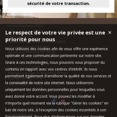
sécurité de votre transaction.
покупка апартаменты Paris
Le respect de votre vie privée est une
✕
аренда апартаменты Paris
покупка дома Paris
priorité pour nous
покупка апартаменты Barcelona,Barcelone
покупка апартаменты New York
Nous utilisons des cookies afin de vous offrir une expérience
покупка дома Mandres-les-Roses
optimale et une communication pertinente sur notre site.
Grace à ces technologies, nous pouvons vous proposer du
Квартира в продаже Paris
Квартира b аренду Paris
contenu en rapport avec vos centres d'intérêt. Ils nous
вилла/шале в продаже La Madeleine-Bouvet
permettent également d'améliorer la qualité de nos services et
Квартира в продаже Paris
la convivialité de notre site internet. Nous utiliserons
Офис /Коммерческие помещения в продаже Paris
Квартира в продаже Paris
uniquement les données personnelles pour lesquelles vous
avez donné votre accord. Vous pouvez les modifier à
n'importe quel moment via la rubrique "Gérer les cookies" en
bas de notre site, à l'exception des cookies essentiels à son
Our fees
Qui sommes-nous ?
fonctionnement. Pour plus d'informations sur vos données