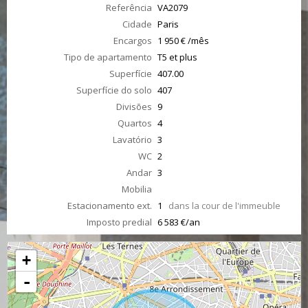
Referência
VA2079
Cidade
Paris
Encargos
1 950 € /mês
Tipo de apartamento
T5 et plus
Superfície
407.00
Superfície do solo
407
Divisões
9
Quartos
4
Lavatório
3
WC
2
Andar
3
Mobilia
Estacionamento ext.
1
dans la cour de l'immeuble
Imposto predial
6 583 €/an
+
-