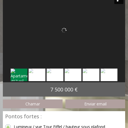
7 500 000 €
Chamar
Enviar email
Pontos fortes :
Lumineux / vue Tour Eiffel / hauteur sous plafond