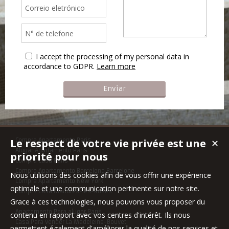
I accept the processing of my personal data in
accordance to GDPR.
Learn more
Le respect de votre vie privée est une
Compra Apartamento Paris
✕
Alugar Apartamento Paris
priorité pour nous
Compra casa Paris
Compra Apartamento Barcelona,Barcelone
Nous utilisons des cookies afin de vous offrir une expérience
Compra Apartamento New York
optimale et une communication pertinente sur notre site.
Compra casa Mandres-les-Roses
Grace à ces technologies, nous pouvons vous proposer du
Apartamento Para alugar Paris
contenu en rapport avec vos centres d'intérêt. Ils nous
Casa Para vender La Madeleine-Bouvet
permettent également d'améliorer la qualité de nos services et