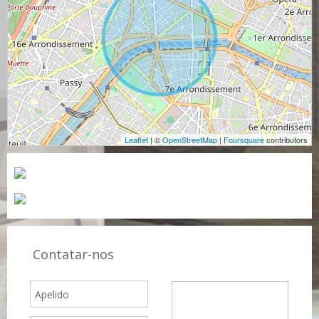
Leaflet
| ©
OpenStreetMap
|
Foursquare
contributors
Contatar-nos