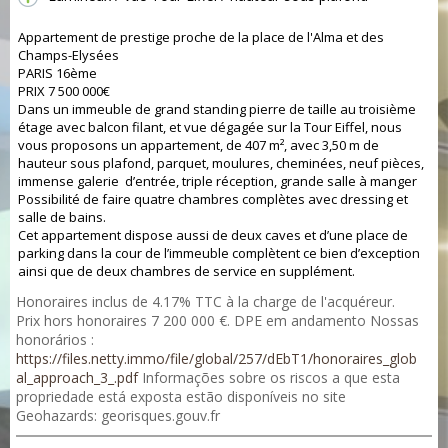
​​​​Appartement de prestige proche de la place de l'Alma et des
Champs-Elysées
PARIS 16ème
PRIX 7 500 000€
Dans un immeuble de grand standing pierre de taille au troisième
étage avec balcon filant, et vue dégagée sur la Tour Eiffel, nous
vous proposons un appartement, de 407 m², avec 3,50 m de
hauteur sous plafond, parquet, moulures, cheminées, neuf pièces,
immense galerie d’entrée, triple réception, grande salle à manger
Possibilité de faire quatre chambres complètes avec dressing et
salle de bains.
Cet appartement dispose aussi de deux caves et d’une place de
parking dans la cour de l’immeuble complètent ce bien d’exception
ainsi que de deux chambres de service en supplément.
Honoraires inclus de 4.17% TTC à la charge de l'acquéreur.
Prix hors honoraires 7 200 000 €. DPE em andamento Nossas
honorários :
https://files.netty.immo/file/global/257/dEbT1/honoraires_glob
al_approach_3_.pdf
Informações sobre os riscos a que esta
propriedade está exposta estão disponíveis no site
Geohazards: georisques.gouv.fr