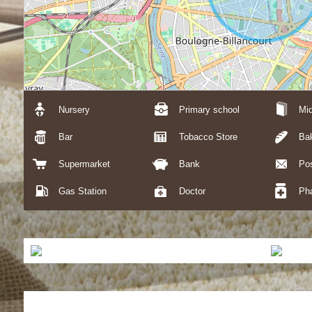
Nursery
Primary school
Mid
Bar
Tobacco Store
Ba
Supermarket
Bank
Pos
Gas Station
Doctor
Ph