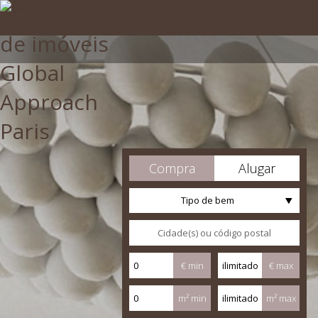
Compra
Alugar
Tipo de bem
€ min
€ max
m² min
m² max