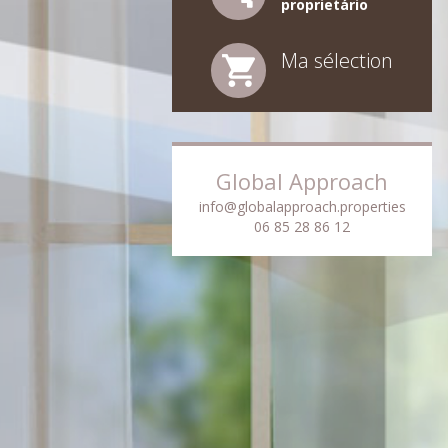
proprietário
Ma sélection
Global Approach
info@globalapproach.properties
06 85 28 86 12