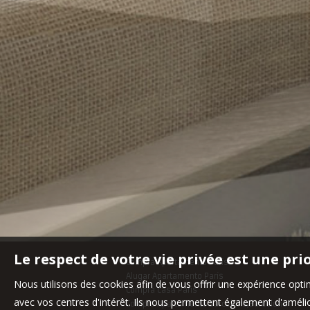
Le respect de votre vie privée est une pri
Compra Apartamento Paris
Alugar Apartamento Paris
Nous utilisons des cookies afin de vous offrir une expérience op
Compra casa Paris
avec vos centres d'intérêt. Ils nous permettent également d'amélior
Compra Apartamento Barcelona,Barcelone