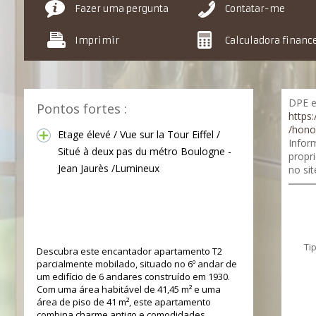
Fazer uma pergunta
Contatar-me
Imprimir
Calculadora financ
DPE e
Pontos fortes :
https:
/hono
Etage élevé / Vue sur la Tour Eiffel /
Infor
Situé à deux pas du métro Boulogne -
propr
Jean Jaurès /Lumineux
no si
Apartamento T2 Parcialmente
Mobilado com Vista
Panorâmica
Ti
Descubra este encantador apartamento T2
parcialmente mobilado, situado no 6º andar de
um edifício de 6 andares construído em 1930.
Com uma área habitável de 41,45 m² e uma
área de piso de 41 m², este apartamento
combina charme antigo e comodidades