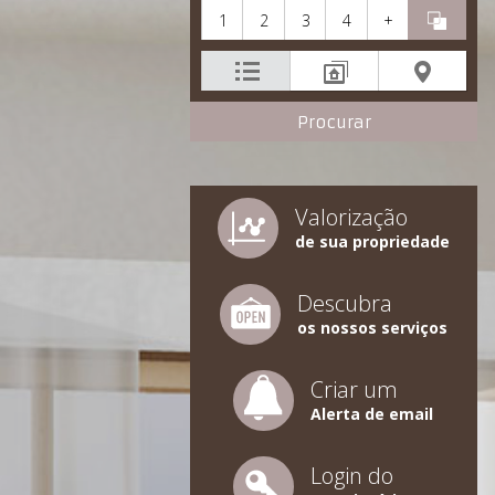
1
2
3
4
+
Valorização
de sua propriedade
Descubra
os nossos serviços
Criar um
Alerta de email
Login do