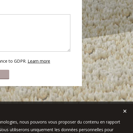
dance to GDPR.
Learn more
✕
technologies, nous pouvons vous proposer du contenu en rapport
s-nous ?
t. Nous utiliserons uniquement les données personnelles pour