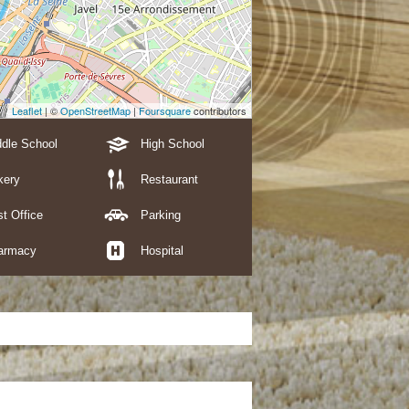
Leaflet
| ©
OpenStreetMap
|
Foursquare
contributors
dle School
High School
kery
Restaurant
t Office
Parking
armacy
Hospital