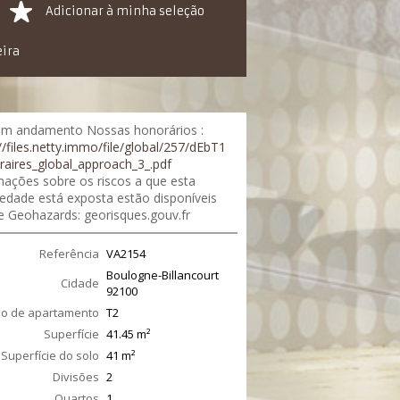
Adicionar à minha seleção
eira
m andamento Nossas honorários :
//files.netty.immo/file/global/257/dEbT1
raires_global_approach_3_.pdf
mações sobre os riscos a que esta
iedade está exposta estão disponíveis
te Geohazards: georisques.gouv.fr
Referência
VA2154
Boulogne-Billancourt
Cidade
92100
po de apartamento
T2
Superfície
41.45
m²
Superfície do solo
41
m²
Divisões
2
Quartos
1