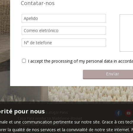
Contatar-nos
I accept the processing of my personal data in accor
orité pour nous
Apartamento Para alugar Paris
Casa Para vender La Madeleine-Bouvet
timale et une communication pertinente sur notre site. Grace à ces 
Our fees
Apartamento Para vender Paris
Qui somme
er la qualité de nos services et la convivialité de notre site interne
Local profissional Para vender Paris