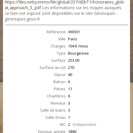
https://files.netty.immo/file/global/257/dEbT1/honoraires_glob
al_approach_3_.pdf
Les informations sur les risques auxquels
ce bien est exposé sont disponibles sur le site Géorisques :
georisques.gouv.fr
Référence
VM301
Ville
Paris
Charges
104 € /mois
Type
Bourgeoise
Surface
253.00
Surface au sol
270
Séjour
40
Balcon
6
Pièces
11
Chambres
6
Niveaux
3
Salle de bains
3
Salle d'eau
1
WC
2
Indépendant
Epoque, année
1890