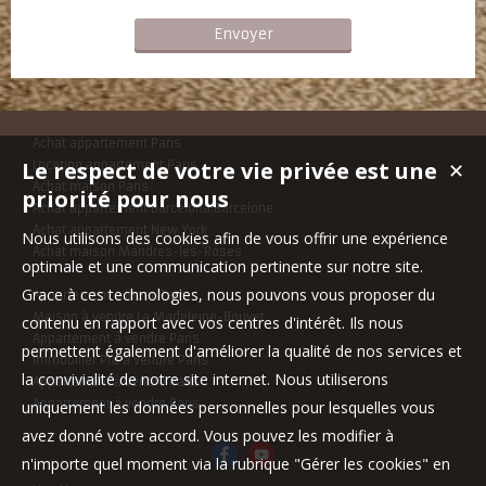
Achat appartement Paris
Le respect de votre vie privée est une
Location appartement Paris
✕
Achat maison Paris
priorité pour nous
Achat appartement Barcelona,Barcelone
Achat appartement New York
Nous utilisons des cookies afin de vous offrir une expérience
Achat maison Mandres-les-Roses
optimale et une communication pertinente sur notre site.
Grace à ces technologies, nous pouvons vous proposer du
Appartement à louer Paris
Maison à vendre La Madeleine-Bouvet
contenu en rapport avec vos centres d'intérêt. Ils nous
Appartement à vendre Paris
permettent également d'améliorer la qualité de nos services et
Immobilier Pro à vendre Paris
la convivialité de notre site internet. Nous utiliserons
Appartement à vendre Paris
Appartement à vendre Paris
uniquement les données personnelles pour lesquelles vous
avez donné votre accord. Vous pouvez les modifier à
n'importe quel moment via la rubrique "Gérer les cookies" en