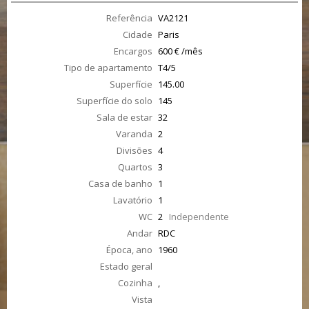
Referência
VA2121
Cidade
Paris
Encargos
600 € /mês
Tipo de apartamento
T4/5
Superfície
145.00
Superfície do solo
145
Sala de estar
32
Varanda
2
Divisões
4
Quartos
3
Casa de banho
1
Lavatório
1
WC
2
Independente
Andar
RDC
Época, ano
1960
Estado geral
Cozinha
,
Vista