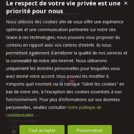
Le respect de votre vie privée est une
Alugar Apartamento Paris
✕
Compra casa Paris
priorité pour nous
Compra Apartamento Barcelona,Barcelone
Compra Apartamento New York
Nous utilisons des cookies afin de vous offrir une expérience
Compra casa Mandres-les-Roses
optimale et une communication pertinente sur notre site.
Grace à ces technologies, nous pouvons vous proposer du
Apartamento Para alugar Paris
Casa Para vender La Madeleine-Bouvet
contenu en rapport avec vos centres d'intérêt. Ils nous
Apartamento Para vender Paris
permettent également d'améliorer la qualité de nos services et
Local profissional Para vender Paris
la convivialité de notre site internet. Nous utiliserons
Apartamento Para vender Paris
Apartamento Para vender Paris
uniquement les données personnelles pour lesquelles vous
avez donné votre accord. Vous pouvez les modifier à
n'importe quel moment via la rubrique "Gérer les cookies" en
bas de notre site, à l'exception des cookies essentiels à son
Our fees
Qui sommes-nous ?
fonctionnement. Pour plus d'informations sur vos données
Mentions légales
personnelles, veuillez consulter
notre politique de
Plan du site
confidentialité
.
Espaço proprietário
Gérer les cookies
Création site internet immobilier
Tout accepter
Personnaliser