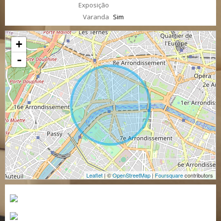
Exposição
Varanda
Sim
+
-
Leaflet
| ©
OpenStreetMap
|
Foursquare
contributors