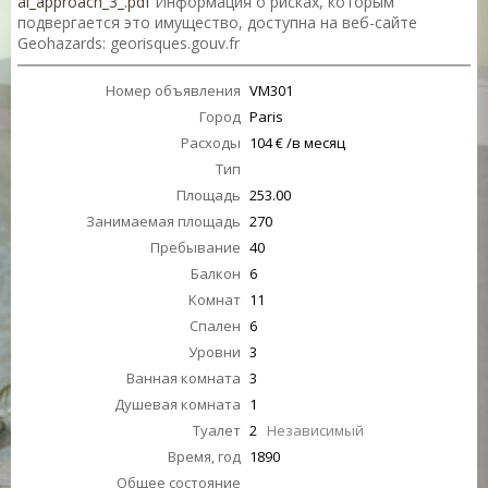
al_approach_3_.pdf
Информация о рисках, которым
подвергается это имущество, доступна на веб-сайте
Geohazards: georisques.gouv.fr
Номер объявления
VM301
Город
Paris
Расходы
104 € /в месяц
Тип
Площадь
253.00
Занимаемая площадь
270
Пребывание
40
Балкон
6
Комнат
11
Спален
6
Уровни
3
Ванная комната
3
Душевая комната
1
Туалет
2
Независимый
Время, год
1890
Общее состояние