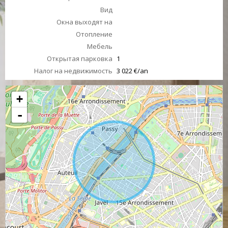
Вид
Окна выходят на
Отопление
Мебель
Открытая парковка
1
Налог на недвижимость
3 022 €/an
+
-