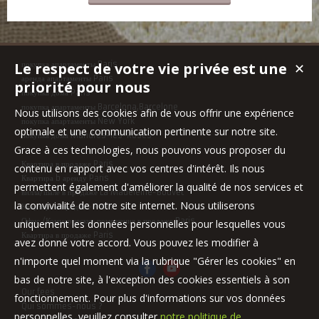
Le respect de votre vie privée est une
покупка апартаменты Paris
✕
аренда апартаменты Paris
priorité pour nous
покупка дома Paris
покупка апартаменты Barcelona,Barcelone
Nous utilisons des cookies afin de vous offrir une expérience
покупка апартаменты New York
optimale et une communication pertinente sur notre site.
покупка дома Mandres-les-Roses
Grace à ces technologies, nous pouvons vous proposer du
Квартира в продаже Paris
contenu en rapport avec vos centres d'intérêt. Ils nous
Квартира b аренду Paris
permettent également d'améliorer la qualité de nos services et
вилла/шале в продаже La Madeleine-Bouvet
la convivialité de notre site internet. Nous utiliserons
Квартира в продаже Paris
Офис /Коммерческие помещения в продаже Paris
uniquement les données personnelles pour lesquelles vous
Квартира в продаже Paris
avez donné votre accord. Vous pouvez les modifier à
n'importe quel moment via la rubrique "Gérer les cookies" en
bas de notre site, à l'exception des cookies essentiels à son
Our fees
fonctionnement. Pour plus d'informations sur vos données
Qui sommes-nous ?
personnelles, veuillez consulter
notre politique de