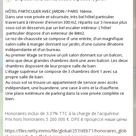
HÔTEL PARTICULIER AVEC JARDIN / PARIS 16ème.
Dans une voie privée et sécurisée, très bel hôtel particulier
traversant à rénover d'environ 300 m2, répartis sur 3 niveaux plus
sous-sol et desservis par un bel escalier intérieur. L'hôtel
particulier dispose d'un exterieur de 84m2.
Le rez-de-chaussée se compose d' une entrée, d'un magnifique
salon-salle à manger donnant sur jardin, d'une cuisine dînatoire
indépendante et d'un bureau.
Au premier étage se trouve un joli salon donnant sur un balcon,
ainsi que deux grandes chambres dont une avec balcon. Les deux
chambres disposent de leur propre salle de bain.
L'étage supérieur se compose de 3 chambres dont 1 avec sa
propre salle de bain.
Au sous-sol se trouve un appartement de service avec accès
indépendant, une buanderie, une cave à vins et la chaufferie.
Une place extérieure de parking dans la voie privée complète ce
bien.
Honoraires inclus de 3.37% TTC à la charge de l'acquéreur.
Prix hors honoraires 5 200 000 €. DPE в процессе наши цены
:
https://files.netty.immo/file/global/257/dEbT1/honoraires_glob